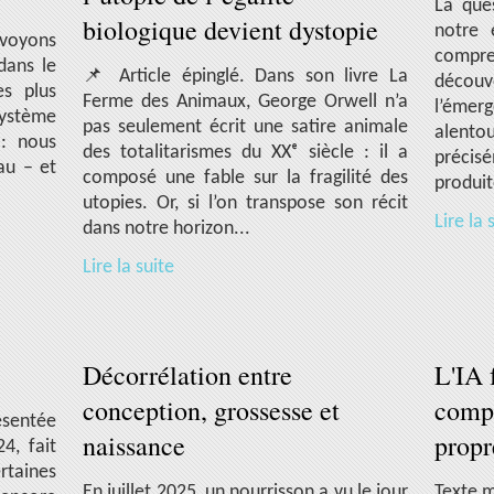
La que
biologique devient dystopie
notre 
 voyons
compre
 dans le
📌 Article épinglé. Dans son livre La
décou
es plus
Ferme des Animaux, George Orwell n’a
l’éme
système
pas seulement écrit une satire animale
alento
: nous
des totalitarismes du XXᵉ siècle : il a
précisé
au – et
composé une fable sur la fragilité des
produit
utopies. Or, si l’on transpose son récit
Lire la 
dans notre horizon...
Lire la suite
Décorrélation entre
L'IA 
conception, grossesse et
compr
ésentée
naissance
propr
24, fait
ertaines
En juillet 2025, un nourrisson a vu le jour
Texte m