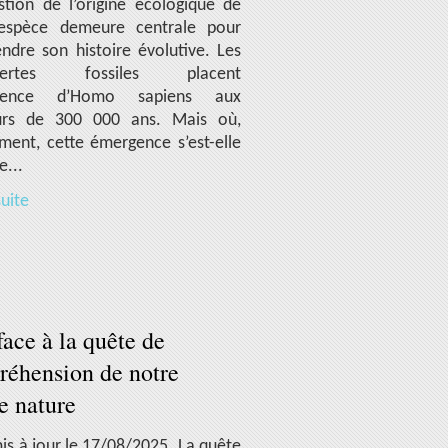
stion de l’origine écologique de
espèce demeure centrale pour
ndre son histoire évolutive. Les
vertes fossiles placent
rgence d’Homo sapiens aux
urs de 300 000 ans. Mais où,
ment, cette émergence s’est-elle
e...
suite
face à la quête de
éhension de notre
e nature
is à jour le 17/08/2025. La quête