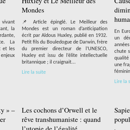
ue
Huxley et Le Meilleur des
Cause
Mondes
dimin
huma
 vivant
📌 Article épinglé. Le Meilleur des
ant, la
Mondes est un roman d’anticipation
En Euro
rdante,
écrit par Aldous Huxley, publié en 1932.
un déc
ate. La
Petit fils du Bouledogue de Darwin, frère
années
 et les
du premier directeur de l’UNESCO,
chute 
 enjeux
Huxley est issu de l’élite intellectuelle
qualit
britannique ; il craignait...
une frag
féminin
Lire la suite
Lire la 
ty » –
Les cochons d’Orwell et le
Sapie
er
rêve transhumaniste : quand
popul
l’utopie de l’égalité