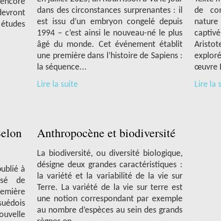
ncore
dans des circonstances surprenantes : il
de co
devront
est issu d’un embryon congelé depuis
nature
 études
1994 – c’est ainsi le nouveau-né le plus
captivé
âgé du monde. Cet événement établit
Aristo
une première dans l’histoire de Sapiens :
explor
la séquence...
œuvre D
Lire la suite
Lire la 
Selon
Anthropocène et biodiversité
La biodiversité, ou diversité biologique,
désigne deux grandes caractéristiques :
ublié à
la variété et la variabilité de la vie sur
osé de
Terre. La variété de la vie sur terre est
remière
une notion correspondant par exemple
suédois
au nombre d’espèces au sein des grands
ouvelle