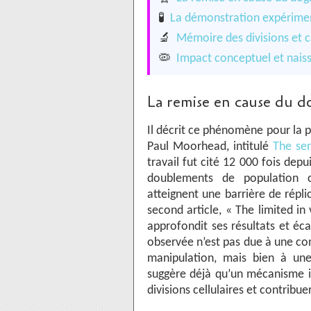
🧪
La démonstration expériment
🔬
Mémoire des divisions et ca
🦠
Impact conceptuel et naissa
La remise en cause du d
Il décrit ce phénomène pour la p
Paul Moorhead, intitulé
The ser
travail fut cité 12 000 fois dep
doublements de population ce
atteignent une barrière de répli
second article, « The limited in 
approfondit ses résultats et éca
observée n’est pas due à une co
manipulation, mais bien à une 
suggère déjà qu’un mécanisme 
divisions cellulaires et contribu