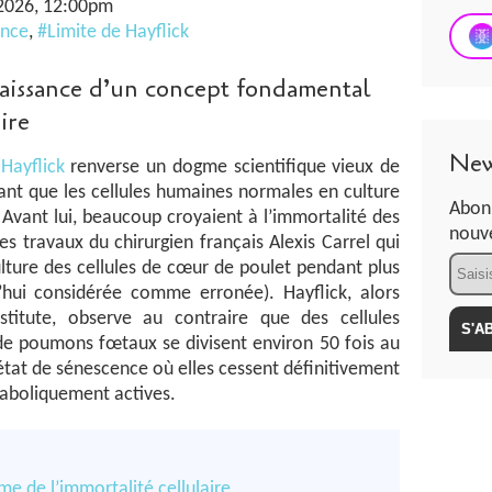
 2026, 12:00pm
ence
,
#Limite de Hayflick
 naissance d’un concept fondamental
ire
New
Hayflick
renverse un dogme scientifique vieux de
nt que les cellules humaines normales en culture
Abonn
 Avant lui, beaucoup croyaient à l’immortalité des
nouve
les travaux du chirurgien français Alexis Carrel qui
Email
lture des cellules de cœur de poulet pendant plus
’hui considérée comme erronée). Hayflick, alors
titute, observe au contraire que des cellules
de poumons fœtaux se divisent environ 50 fois au
tat de sénescence où elles cessent définitivement
taboliquement actives.
e de l’immortalité cellulaire