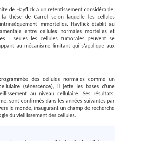
mite de Hayflick a un retentissement considérable,
 la thèse de Carrel selon laquelle les cellules
ntrinsèquement immortelles. Hayflick établit au
damentale entre cellules normales mortelles et
les : seules les cellules tumorales peuvent se
happant au mécanisme limitant qui s’applique aux
é programmée des cellules normales comme un
llulaire (sénescence), il jette les bases d’une
llissement au niveau cellulaire. Ses résultats,
isme, sont confirmés dans les années suivantes par
vers le monde, inaugurant un champ de recherche
ie du vieillissement des cellules.