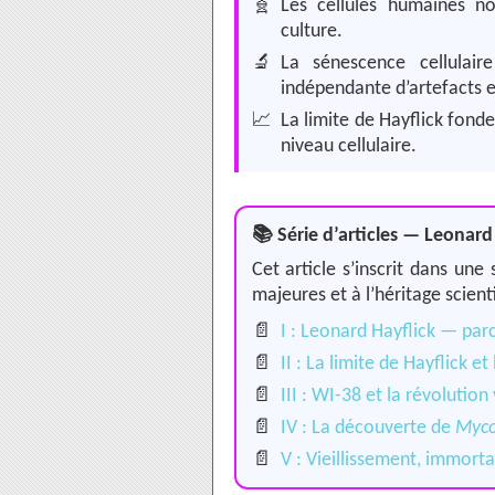
🧬
Les cellules humaines no
culture.
🔬
La sénescence cellulaire
indépendante d’artefacts 
📈
La limite de Hayflick fon
niveau cellulaire.
📚 Série d’articles — Leonard
Cet article s’inscrit dans un
majeures et à l’héritage scient
📄
I : Leonard Hayflick — par
📄
II : La limite de Hayflick et
📄
III : WI-38 et la révolution
📄
IV : La découverte de
Myco
📄
V : Vieillissement, immort