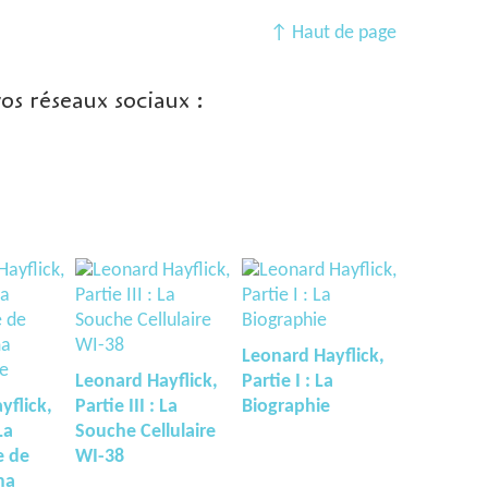
↑ Haut de page
vos réseaux sociaux :
Leonard Hayflick,
Leonard Hayflick,
Partie I : La
yflick,
Partie III : La
Biographie
La
Souche Cellulaire
e de
WI-38
ma