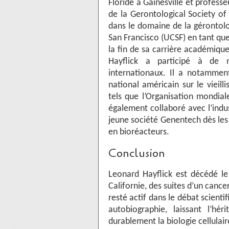
Floride à Gainesville et professe
de la Gerontological Society o
dans le domaine de la gérontologi
San Francisco (UCSF) en tant que
la fin de sa carrière académiqu
Hayflick a participé à de n
internationaux. Il a notammen
national américain sur le vieil
tels que l’Organisation mondiale
également collaboré avec l’indu
jeune société Genentech dès les 
en bioréacteurs.
Conclusion
Leonard Hayflick est décédé l
Californie, des suites d’un cancer 
resté actif dans le débat scienti
autobiographie, laissant l’h
durablement la biologie cellulai