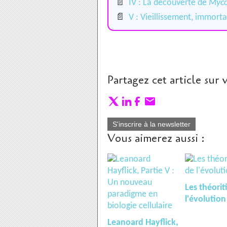
📄
IV : La découverte de
Myco
📄
V : Vieillissement, immort
Partagez cet article sur 
S'inscrire à la newsletter
Vous aimerez aussi :
Les théorit
l'évolution
Leanoard Hayflick,