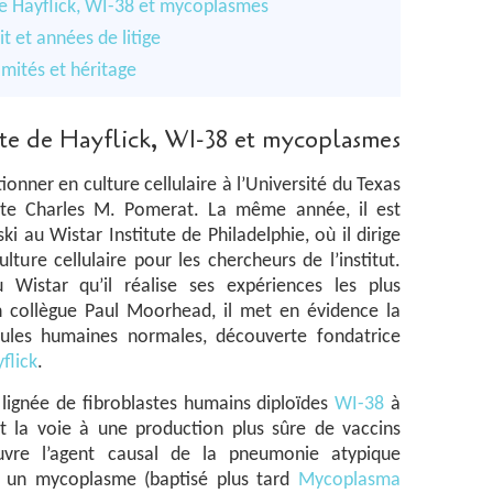
 de Hayflick, WI-38 et mycoplasmes
it et années de litige
mités et héritage
mite de Hayflick, WI-38 et mycoplasmes
ionner en culture cellulaire à l’Université du Texas
iste Charles M. Pomerat. La même année, il est
i au Wistar Institute de Philadelphie, où il dirige
lture cellulaire pour les chercheurs de l’institut.
 Wistar qu’il réalise ses expériences les plus
 collègue Paul Moorhead, il met en évidence la
llules humaines normales, découverte fondatrice
flick
.
a lignée de fibroblastes humains diploïdes
WI-38
à
nt la voie à une production plus sûre de vaccins
ouvre l’agent causal de la pneumonie atypique
e un mycoplasme (baptisé plus tard
Mycoplasma