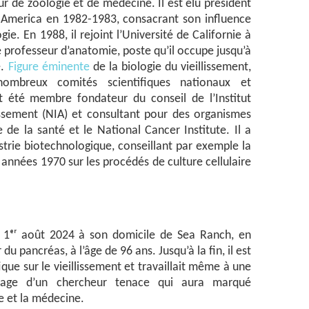
ur de zoologie et de médecine. Il est élu président
f America en 1982-1983, consacrant son influence
e. En 1988, il rejoint l’Université de Californie à
 professeur d’anatomie, poste qu’il occupe jusqu’à
e.
Figure éminente
de la biologie du vieillissement,
ombreux comités scientifiques nationaux et
t été membre fondateur du conseil de l’Institut
lissement (NIA) et consultant pour des organismes
 de la santé et le National Cancer Institute. Il a
strie biotechnologique, conseillant par exemple la
années 1970 sur les procédés de culture cellulaire
e 1ᵉʳ août 2024 à son domicile de Sea Ranch, en
du pancréas, à l’âge de 96 ans. Jusqu’à la fin, il est
fique sur le vieillissement et travaillait même à une
éritage d’un chercheur tenace qui aura marqué
re et la médecine.