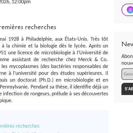
 2026, 12:00pm
premières recherches
ai 1928 à Philadelphie, aux États-Unis. Très tôt
New
e à la chimie et la biologie dès le lycée. Après un
1951 une licence de microbiologie à l’Université de
Abonn
comme assistant de recherche chez Merck & Co.
nouve
 les mycoplasmes (des bactéries responsables de
Email
rne à l’université pour des études supérieures. Il
is un doctorat (Ph.D.) en microbiologie et en
Pennsylvanie. Pendant sa thèse, il identifie déjà un
nfection de rongeurs, prélude à ses découvertes
pique.
emières recherches