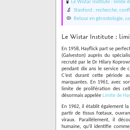
🧪
Le Wistar Institute : limite
🔬
Stanford : recherche, confl
🦠
Retour en gérontologie, co
Le Wistar Institute : li
En 1958, Hayflick part se perfect
(Galveston) auprès du spécial
recruté par le Dr Hilary Koprowsk
pendant dix ans le service de cu
C’est durant cette période au
marquantes. En 1961, avec son
limite de prolifération des ce
désormais appelée
Limite de Hay
En 1962, il établit également l
partir de tissus fœtaux, ouvra
viraux. Parallèlement, il déc
humaine, qu’il identifie comm