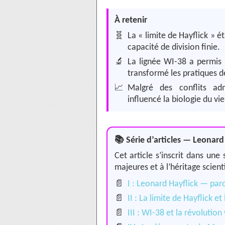
À retenir
🧬
La « limite de Hayflick » é
capacité de division finie.
🔬
La lignée WI-38 a permis 
transformé les pratiques de
📈
Malgré des conflits adm
influencé la biologie du v
📚 Série d’articles — Leonard
Cet article s’inscrit dans un
majeures et à l’héritage scient
📄
I : Leonard Hayflick — par
📄
II : La limite de Hayflick et
📄
III : WI-38 et la révolution