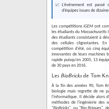
📈
L’événement est passé 
d’équipes issues de dizaine
Les compétitions
iGEM
ont com
les étudiants du
Massachusetts I
des étudiants consistaient à dév
des cellules clignotantes. 
compétition d'été, où cinq équi
innovantes de leurs machines b
rapide puisqu'en 2005, 13 équip
de 30 pays en 2016.
Les
BioBricks
de Tom Kn
À la fin des années 90, Tom Kn
biologie mais regrette de ne pa
l'informatique. Il décide alors 
méthodes de l'ingénierie des sc
"
BioBricks
", ou "Bio-Briques", 